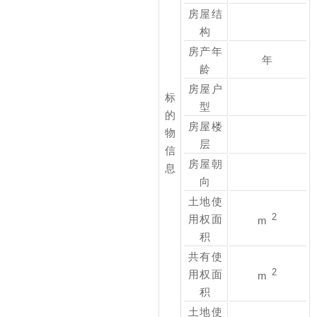
房屋结
构
房产年
年
龄
房屋户
标
型
的
房屋楼
物
层
信
房屋朝
息
向
土地使
2
用权面
m
积
共有使
2
用权面
m
积
土地使