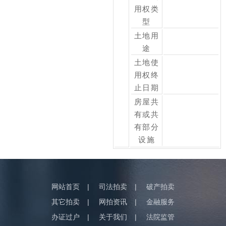
用权类
型
土地用
途
土地使
用权终
止日期
房屋共
有或共
有部分
设施
网站首页
|
司法拍卖
|
破产拍卖
其它拍卖
|
网拍资讯
|
金融服务
办证过户
|
关于我们
|
法院监管