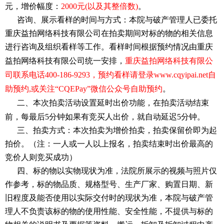
元，增价幅度：
2
000元(以及其整倍数)
。
咨询、展示看样的时间与方式：本院
与破产管理人
已委托
重庆益拍网络科技有限公司在拍卖期间对
标的物
的相关信息
进行咨询及组织看样等工作。看样时间根据预约情况由重庆
益拍网络科技有限公司统一安排，
重庆益拍网络科技有限公
司联系电话
400-186-9293，预约看样请登录www.cqyipai.net自
助预约,或关注“CQEPay”微信公众号自助预约
。
二、本次拍卖活动设置延时出价功能，在拍卖活动结束
前，每最后
5分钟如果有竞买人出价，就自动延迟5分钟。
三、拍卖方式：本次拍卖为增价拍卖，拍卖保留价即为起
拍价。（注：一人或一人以上报名，拍卖结束时出价最高的
竞价人则竞买成功）
四、标的物以实物现状为准，法院所展示的视频与照片仅
作参考，标的物品质、规格型号、生产厂家、购置日期、新
旧程度及能否使用以实际交付时的现状为准，本院
与破产管
理人
不负责该标的物的使用性能、安全性能，不提供与标的