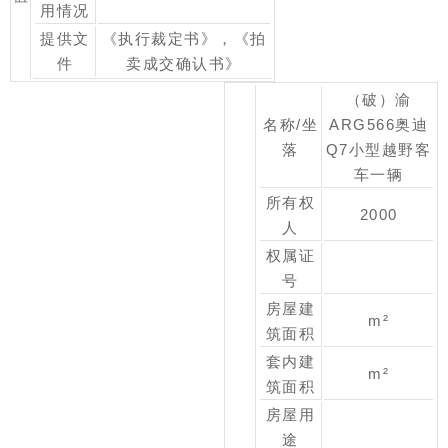
用情况
提供文
《执行裁定书》，《拍
件
卖成交确认书》
（破）渝
名称/坐
ARG566奥迪
落
Q7小型越野客
车一辆
所有权
2000
人
权属证
号
房屋建
m²
筑面积
套内建
m²
筑面积
房屋用
途