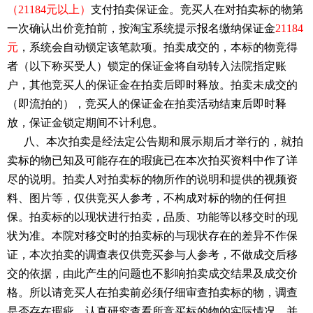
（
21184
元以上）
支付拍卖保证金。竞买人在对拍卖标的物第
一次确认出价竞拍前，按淘宝系统提示报名缴纳保证金
21184
元
，系统会自动锁定该笔款项。拍卖成交的，本标的物竞得
者（以下称买受人）锁定的保证金将自动转入法院指定账
户，其他竞买人的保证金在拍卖后即时释放。拍卖未成交的
（即流拍的），竞买人的保证金在拍卖活动结束后即时释
放，保证金锁定期间不计利息。
八、本次拍卖是经法定公告期和展示期后才举行的，就拍
卖标的物已知及可能存在的瑕疵已在本次拍买资料中作了详
尽的说明。拍卖人对拍卖标的物所作的说明和提供的视频资
料、图片等，仅供竞买人参考，不构成对标的物的任何担
保。拍卖标的以现状进行拍卖，品质、功能等以移交时的现
状为准。本院对移交时的拍卖标的与现状存在的差异不作保
证，本次拍卖的调查表仅供竞买参与人参考，不做成交后移
交的依据，由此产生的问题也不影响拍卖成交结果及成交价
格。所以请竞买人在拍卖前必须仔细审查拍卖标的物，调查
是否存在瑕疵，认真研究查看所竞买标的物的实际情况，并