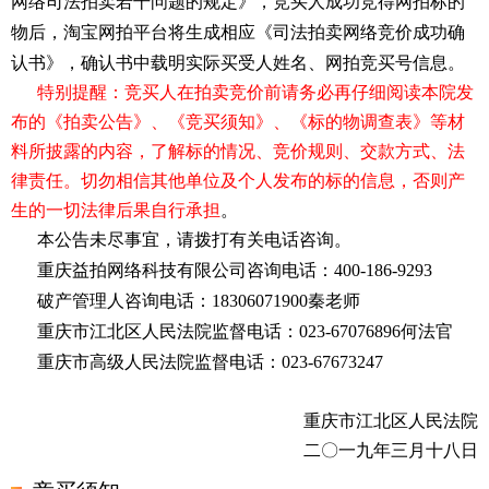
网络司法拍卖若干问题的规定》，竞买人成功竞得网拍标的
物后，淘宝网拍平台将生成相应《司法拍卖网络竞价成功确
认书》，确认书中载明实际买受人姓名、网拍竞买号信息。
特别提醒：竞买人在拍卖竞价前请务必再仔细阅读本院发
布的《拍卖公告》、《竞买须知》、《
标的物
调查表》等材
料所披露的内容，了解标的情况、竞价规则、交款方式、法
律责任。切勿相信其他单位及个人发布的标的信息，否则产
生的一切法律后果自行承担
。
本公告未尽事宜，请拨打有关电话咨询。
重庆益拍网络科技有限公司咨询电话：
400-186-9293
破产管理人咨询电话：
18306071900秦老师
重庆市江北区人民法院监督电话：
023-67076896何法官
重庆市高级人民法院监督电话：
023-67673247
重庆市江北区人民法院
二〇一
九
年
三
月
十八
日