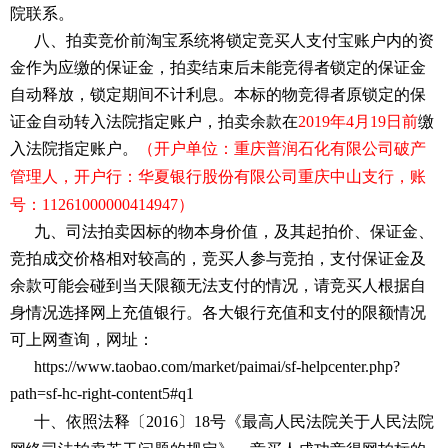
院联系。
八、拍卖竞价前淘宝系统将锁定竞买人支付宝账户内的资
金作为应缴的保证金，拍卖结束后未能竞得者锁定的保证金
自动释放，锁定期间不计利息。本标的物竞得者原锁定的保
证金自动转入法院指定账户，拍卖余款在
2019年4
月
19
日前
缴
入法院指定账户。
（开户单位：重庆普润石化有限公司破产
管理人，开户行：华夏银行
股份有限公司重庆
中山支行，账
号：
11261000000414947）
九、司法拍卖因标的物本身价值，及其起拍价、保证金、
竞拍成交价格相对较高的，竞买人参与竞拍，支付保证金及
余款可能会碰到当天限额无法支付的情况，请竞买人根据自
身情况选择网上充值银行。各大银行充值和支付的限额情况
可上网查询，网址：
https://www.taobao.com/market/paimai/sf-helpcenter.php?
path=sf-hc-right-content5#q1
十、依照法释〔
2016〕18号《最高人民法院关于人民法院