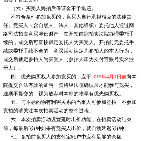
（六）买受人悔拍后保证金不予退还。
不符合条件参加竞买的，竞买人自行承担相应的法律责
任。竞买人（含自然人、法人、其他组织）委托他人通过网
络司法拍卖竞买涉讼财产，在开拍前到拍卖法院办理委托手
续的，成交后可直接裁定委托人为买受人。开拍前无委托手
续或委托手续不全的，竞买活动认定为参拍人的本人行为，
成交后裁定参拍人为买受人（参拍人即为支付宝账号实名注
册人）。
四、优先购买权人参加竞买的，应于
2019年4
月
1
日前
向本
院提交合法有效的证明，资格经法院确认后才能参与竞买，
逾期不提交的，视为放弃对本标的物享有优先购买权。
五、与本标的物有利害关系的当事人可参加竞拍，不参加
竞拍的请关注本次拍卖活动的整个过程。
六、本次拍卖活动设置延时出价功能，在拍卖活动结束
前，每最后
5分钟如果有竞买人出价，就自动延迟5分钟。
七、竞拍前竞买人的支付宝账户中应有足够的余额