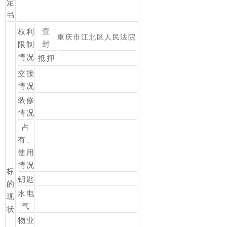
定
书
查
权利
重庆市江北区人民法院
封
限制
情况
抵押
交接
情况
装修
情况
占
有、
使用
情况
标
钥匙
的
水电
现
气
状
物业