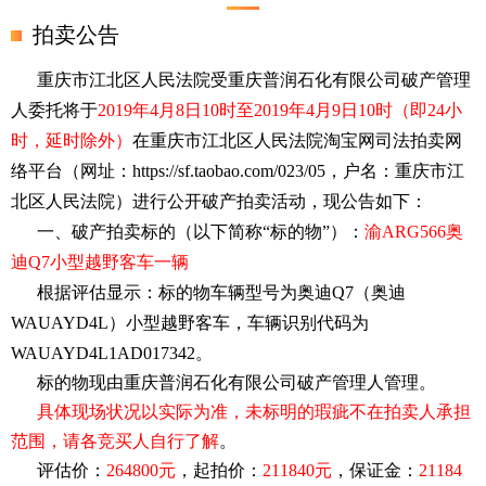
拍卖公告
重庆市江北区人民法院受重庆普润石化有限公司破产管理
人委托将于
2019年4月8
日
10时至2019年4月9
日
10时（即24小
时，延时除外）
在重庆市江北区人民法院淘宝网司法拍卖网
络平台（网址：
https://sf.taobao.com/023/05，户名：重庆市江
北区人民法院）进行公开破产拍卖活动，现公告如下：
一、
破产
拍卖标的
（
以下简称
“标的物”
）
：
渝
ARG566奥
迪Q7小型越野客车
一辆
根据评估显示：标的物车辆型号为
奥迪
Q7（奥迪
WAUAYD4L）小型越野客车
，车辆识别
代码为
WAUAYD4L1AD017342
。
标的物现
由重庆普润石化有限公司破产管理人管理
。
具体现场状况以实际为准，未标明的瑕疵不在拍卖人承担
范围，请各竞买人自行了解
。
评估价：
264800
元
，起拍价：
211840
元
，保证金：
21184