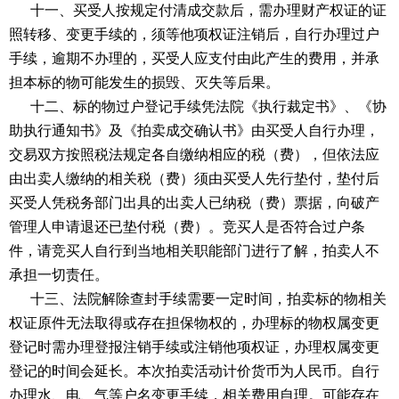
十一、买受人按规定付清成交款后，需办理财产权证的证
照转移、变更手续的，须等他项权证注销后，自行办理过户
手续，逾期不办理的，买受人应支付由此产生的费用，并承
担本标的物可能发生的损毁、灭失等后果。
十二、标的物过户登记手续凭法院《执行裁定书》、《协
助执行通知书》及《拍卖成交确认书》由买受人自行办理，
交易双方按照税法规定各自缴纳相应的税（费），但依法应
由出卖人缴纳的相关税（费）须由买受人先行垫付，垫付后
买受人凭税务部门出具的出卖人已纳税（费）票据，向
破产
管理人
申请退还已垫付税（费）。竞买人是否符合过户条
件，请竞买人自行到当地相关职能部门进行了解，拍卖人不
承担一切责任。
十三、法院解除查封手续需要一定时间，拍卖标的物相关
权证原件无法取得或存在担保物权的，办理标的物权属变更
登记时需办理登报注销手续或注销他项权证，办理权属变更
登记的时间会延长。本次拍卖活动计价货币为人民币。自行
办理水、电、气等户名变更手续，相关费用自理。可能存在