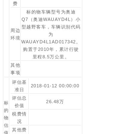
费
标的物车辆型号为奥迪
Q7（奥迪WAUAYD4L）小
型越野客车，车辆识别代码
周边
为
环境
WAUAYD4L1AD017342。
购置于2010年，累计行驶
里程8.5万公里。
其他
事项
评估基
2018-01-12 00:00:00
准日
评估总
26.48万
标
价值
的
税费情
物
况
估
其他费
值