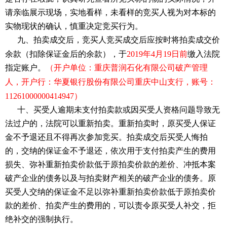
请亲临展示现场，实地看样，未看样的竞买人视为对本标的
实物现状的确认，慎重决定竞买行为。
九、拍卖成交后，竞买人竞买成交后应按时将拍卖成交价
余款（扣除保证金后的余款），于
2019年4
月
19
日前
缴入法院
指定账户。
（开户单位：重庆普润石化有限公司破产管理
人，开户行：华夏银行
股份有限公司重庆
中山支行，账号：
11261000000414947）
十、买受人逾期未支付拍卖款或因买受人资格问题导致无
法过户的，法院可以重新拍卖。重新拍卖时，原买受人保证
金不予退还且不得再次参加竞买。拍卖成交后买受人悔拍
的，交纳的保证金不予退还，依次用于支付拍卖产生的费用
损失、弥补重新拍卖价款低于原拍卖价款的差价、冲抵本案
破产企业
的债务以及与拍卖财产相关的
破产企业
的债务。原
买受人交纳的保证金不足以弥补重新拍卖价款低于原拍卖价
款的差价、拍卖产生的费用的，可以责令原买受人补交，拒
绝补交的强制执行。