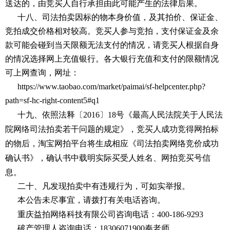
送达的，由竞买人自行承担由此可能产生的法律后果。
十八、司法拍卖因标的物本身价值，及其拍价、保证金、
竞拍成交价格相对较高。竞买人参与竞拍，支付保证金及余
款可能会碰到当天限额无法支付的情况，请竞买人根据自身
的情况选择网上充值银行。各大银行充值和支付的限额情况
可上网查询，网址：
https://www.taobao.com/market/paimai/sf-helpcenter.php?
path=sf-hc-right-content5#q1
十九、依照法释〔
2016〕18号《最高人民法院关于人民法
院网络司法拍卖若干问题的规定》，竞买人成功竞得网拍标
的物后，淘宝网拍平台将生成相应《司法拍卖网络竞价成功
确认书》，确认书中载明实际买受人姓名、网拍竞买号信
息。
二十、凡发现拍卖中有违规行为，可如实举报。
本公告未尽事宜，请拨打有关电话咨询。
重庆益拍网络科技有限公司咨询电话：
400-186-9293
破产管理人咨询电话：
18306071900秦老师