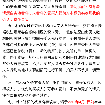
物相关的说明书及票据等资料，搬运、拆卸及拆卸过程中产
生的安全和费用问题有买受人自行承担。
特别提醒：有意者
请亲自实地看样，未看样的竞买人视为对本标的实物现状的
确认，责任自负
。
五、标的物过户登记手续由买受人自行办理，交易双方按
照税法规定各自缴纳相应的税（费），但依法应由出卖人缴
纳的相关税（费）须由买受人先行垫付，垫付后买受人凭税
务部门出具的出卖人已纳税（费）票据，向
破产管理人
申请
退还已垫付税（费）。标的物原罚款、交通罚单、路桥欠
费、停车费等一切拖欠的费用及所涉及的任何违法行为均由
买受人自行核实、承担。竞买人是否符合过户条件，请竞买
人自行到当地相关职能部门进行了解，拍卖人不承担一切责
任。
六、与本标的物有关人员【案件当事人、担保物权人（质
押权人）、优先购买权人】可参加竞拍，不参加竞拍的请关
注本次拍卖活动的整个过程。
七、对上述标的权属有异议者，请于
201
9
年
4
月
1
日前
与本