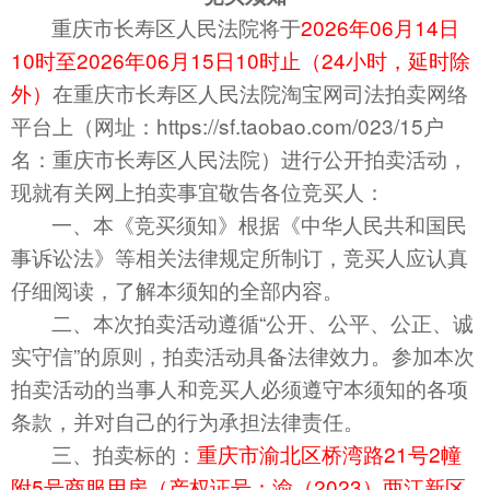
重庆市长寿区人民法院将于
20
26
年
06
月
14
日
10时至20
26
年
06
月
15
日10时止（24小时，延时除
外
）
在重庆市长寿区人民法院淘宝网司法拍卖网络
平台上（网址：https://sf.taobao.com/023/15户
名：重庆市长寿区人民法院）进行公开拍卖活动，
现就有关网上拍卖事宜敬告各位竞买人：
一、本《竞买须知》根据《中华人民共和国民
事诉讼法》等相关法律规定所制订，竞买人应认真
仔细阅读，了解本须知的全部内容。
二、本次拍卖活动遵循“公开、公平、公正、诚
实守信”的原则，拍卖活动具备法律效力。参加本次
拍卖活动的当事人和竞买人必须遵守本须知的各项
条款，并对自己的行为承担法律责任。
三、拍卖标的：
重庆市
渝北区桥湾路21号2幢
附5号商服用房（产权证号：
渝（20
23
）
两江新
区