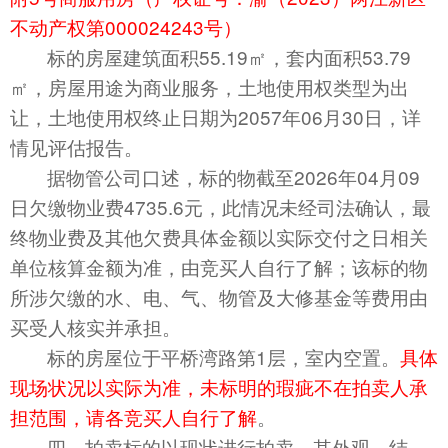
不动产权第
000024243号）
标的房屋建筑面积
55.19
㎡，
套内面积53.79
㎡，
房屋用途为
商业服务
，土地使用权类型为出
让，土地使用权终止日期为20
57
年0
6
月
30
日，详
情见评估报告。
据物管公司口述，标的物截至
202
6
年
0
4
月
09
日欠缴物业费
4735.6元，此情况未经司法确认，最
终物业费及其他欠费具体金额以实际交付之日相关
单位核算金额为准，由竞买人自行了解；该标的物
所涉欠缴的水、电、气、物管及大修基金等费用由
买受人核实并承担。
标的房屋
位于平桥湾路第1层，室内空
置。
具体
现场状况以实际为准，未标明的瑕疵不在拍卖人承
担范围，请各竞买人自行了解
。
四、拍卖标的以现状进行拍卖，其外观、结