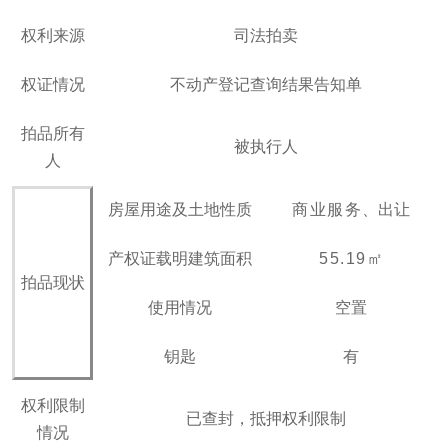
权利来源
司法拍卖
权证情况
不动产登记查询结果告知单
拍品所有
被执行人
人
房屋用途及土地性质
商业服务
、出让
产权证载明建筑面积
55.19
㎡
拍品现状
使用
情况
空置
钥匙
有
权利限制
已查封，抵押权利限制
情况