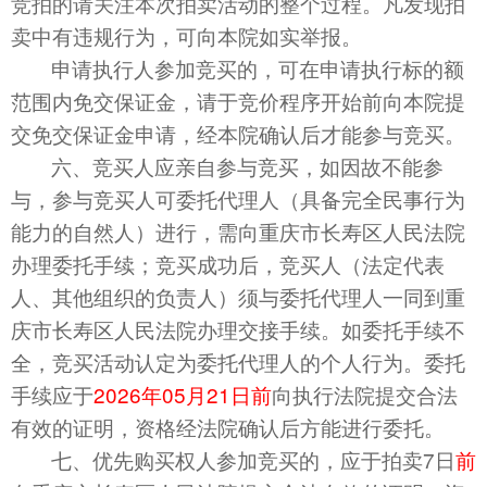
竞拍的请关注本次
拍
卖活动的整个过程。凡发现
拍
卖中有违规行为，可向本院如实举报。
申请执行人参加竞买的，可在申请执行标的额
范围内免交保证金，请于
竞价程序
开始前向本院提
交免交保证金申请，经本院确认后才能参与竞买。
六、竞买人应亲自参与竞买，如因故不能参
与，
参与竞买人可委托代理人（具备完全民事行为
能力的自然人）进行，需向重庆市长寿区人民法院
办理委托手续；竞买成功后，竞买人（法定代表
人、其他组织的负责人）须与委托代理人一同到重
庆市长寿区人民法院办理交接手续。如委托手续不
全，竞买活动认定为委托代理人的个人行为。委托
手续应于
20
26
年
05
月
21
日前
向执行法院提交合法
有效的证明，资格经法院确认后方能进行委托。
七、
优先购买权人参加竞买的，应于拍卖7日
前