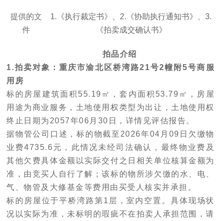
提供的文
1.
《执行裁定书》
、
2.
《协助执行通知书》
、
3.
件
《拍卖成交确认书》
拍品介绍
1.拍卖对象：
重庆市渝北区桥湾路21号2幢附5号商服
用房
标的房屋建筑面积55.19㎡，套内面积53.79㎡，房屋
用途为商业服务，土地使用权类型为出让，土地使用权
终止日期为2057年06月30日，详情见评估报告。
据物管公司口述，标的物截至2026年04月09日欠缴物
业费4735.6元，此情况未经司法确认，最终物业费及
其他欠费具体金额以实际交付之日相关单位核算金额为
准，由竞买人自行了解；该标的物所涉欠缴的水、电、
气、物管及大修基金等费用由买受人核实并承担。
标的房屋位于平桥湾路第1层，室内空置。具体现场状
况以实际为准，未标明的瑕疵不在拍卖人承担范围，请