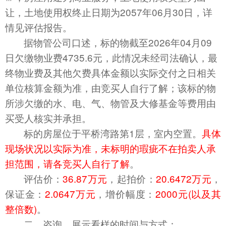
让，土地使用权终止日期为20
57
年0
6
月
30
日，详
情见评估报告。
据物管公司口述，标的物截至
202
6
年
0
4
月
09
日欠缴物业费
4735.6元，此情况未经司法确认，最
终物业费及其他欠费具体金额以实际交付之日相关
单位核算金额为准，由竞买人自行了解；该标的物
所涉欠缴的水、电、气、物管及大修基金等费用由
买受人核实并承担。
标的房屋
位于平桥湾路第1层，室内空
置。
具体
现场状况以实际为准，未标明的瑕疵不在拍卖人承
担范围，请各竞买人自行了解
。
评估价：
36.87
万元
，起拍价：
20.6472
万元
，
保证金：
2.0647
万元
，增价幅度：
2000元(以及其
整倍数)
。
二、咨询、展示看样的时间与方式：