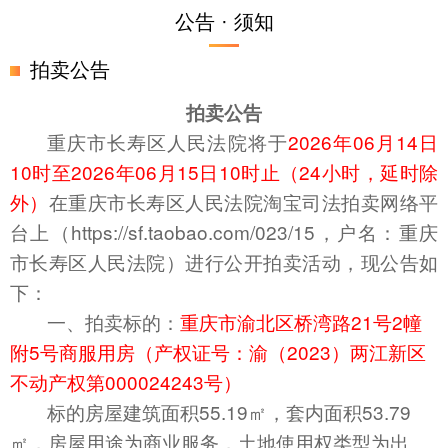
公告 · 须知
拍卖公告
拍卖公告
重庆市长寿区人民法院将于
20
26
年06
月14
日
10时至20
26
年
06
月
15
日10时止（24小时，延时除
外
）
在重庆市长寿区人民法院淘宝司法拍卖网络平
台上（https://sf.taobao.com/023/15，户名：重庆
市长寿区人民法院）进行公开拍卖活动，现公告如
下：
一、拍卖标的：
重庆市
渝北区桥湾路21号2幢
附5号商服用房（产权证号：
渝（20
23
）
两江新
区
不动产权第
000024243号）
标的房屋建筑面积
55.19
㎡，
套内面积53.79
㎡，
房屋用途为
商业服务
，土地使用权类型为出