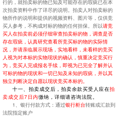
行的，就拍卖标的物已知及可能存在的瑕疵已在本
次
拍卖资料
中作了详尽的说明。拍卖人对拍卖标的
物所作的说明和提供的视频资料、图片等，仅供竞
买人参考，不构成对标的物的任何担保。
所以
请竞
买人在
拍卖
前必须仔细审查
拍卖
标的物，调查是否
存在瑕疵，认真研究查看所竞买标的物的实际情
况，并请亲临展示现场，实地看样，未看样的竞买
人视为对本标的实物现状的确认，慎重决定竞买行
为，竞买人完成报名手续，即视为已完全了解并认
可标的物的现状和一切已知及未知的瑕疵，并以其
独立判断决定自愿以现状竞买本标的。
十一、拍卖成交后，拍卖余款买受人应在
拍
卖成交后7日内
缴纳，详细请咨询法院。
1、银行付款方式：通过
银行柜台
转账或汇款到
法院指定账户