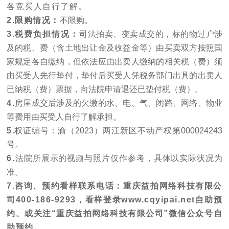
各竞买人自行了解。
2.限购情况：
不限购。
3.税费负担情况：
司法拍卖、变卖成交的，标的物过户涉
及的税、费（含土地出让金及收益金等）由买卖双方按照国
家规定各自缴纳，但依法应由出卖人缴纳的相关税（费）须
由买受人先行垫付，垫付后买受人凭税务部门出具的出卖人
已纳税（费）票据，向法院申请退还已垫付税（费）。
4.
房屋成交后涉及的欠缴的水、电、气、闭路、网络、物业
等费用由买受人自行了解承担。
5
.权证编号：
渝（2023）两江新区不动产权第000024243
号
。
6.
法院所展示的视频与照片仅作参考，具体以实际状况为
准。
7
.咨询、预约看样联系电话：重庆益拍网络科技有限公
司400-186-9293
，
看样登录www.cqyipai.net自助预
约、
或关注“
重庆益拍网络科技有限公司
”微信公众号自
助预约。