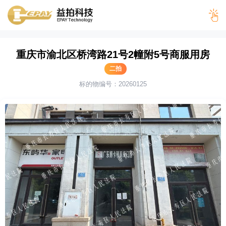
当前位置 >
首页
>
司法拍卖
> 重庆市渝北区桥湾路21号2幢附5号商服
重庆市渝北区桥湾路21号2幢附5号商服用房
用房
二拍
标的物编号：20260125