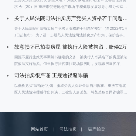
求 今（20）日 重庆市促进房地产市场 平稳健康发展领导小组办公室发
布 《关于支持刚性和改善性购房需求的通知》 （以下简称《通知》）
关于人民法院司法拍卖房产竞买人资格若干问题的规定
《通知》主要包括 优化现房再交易管理政策等6条措施 具体如下
关于人民法院司法拍卖房产竞买人资格若干问题的规定 （自2022年1月
1日起施行） 为了进一步规范人民法院司法拍卖房产行为，保护当事人
合法权益，维护社会和经济秩序，依照《中华人民共和国民法典》《中
故意损坏已拍卖房屋 被执行人险被拘留，赔偿2万
华人民共和国民事诉讼法》等法律规定，结合司法实践，制定本规定。
因拒不履行生效民事调解书确定的义务，被执行人肖某名下的房屋被法
院依法实施拍卖。但当执行法官前往现场接房时，发现该房屋客厅、厨
房等多处均受到肖某人为破坏，导致房屋买受人刘某拒绝接房。因“以暴
司法拍卖很严谨 正规途径避诈骗
力、威胁或者其他方法阻碍司法工作人员执行职务”，根据民事诉讼法相
关规定，大渡口法院决定对肖某拘留15日，坚决维护司法权威和买受人
以低价竞买“法拍房”为饵，骗取受害人保证金后自用挥霍。重庆市渝北
的合法权益。
区人民法院审理后作出判决，二被告人唐某某、韩某某犯合同诈骗罪，
分别被判处有期徒刑十四年和八年六个月。近日，重庆市第一中级人民
法院对该合同诈骗案作出终审裁定，驳回上诉，维持原判。
网站首页
|
司法拍卖
|
破产拍卖