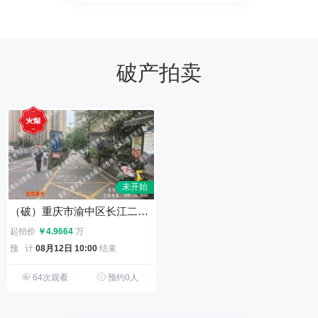
破产拍卖
未开始
（破）重庆市渝中区长江二路39号附18号4、5、6幢负2层 010号车位等共14个车位分零拍卖
起拍价
￥4.9664
万
预 计
08月12日 10:00
结束
64次观看
预约0人