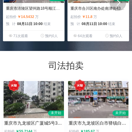
重庆市涪陵区望州路18号顺江花园听江苑H幢3-7-2房屋及室内可移动家具家电
重庆市合川区南办处南津街430号2幢1单元7-4（渝丰小区）
起拍价
￥14.5432
万
起拍价
￥11.8
万
预 计
08月11日 10:00
结束
预 计
08月11日 10:00
结束
71次观看
预约0人
64次观看
预约0人
司法拍卖
未开始
未开始
重庆市九龙坡区广厦城5号32栋2-7-1号
重庆市九龙坡区白市驿镇白欣路86号二单元7-1号等六套房屋分零拍卖
起拍价
￥55.7144
万
起拍价
￥185.67
万