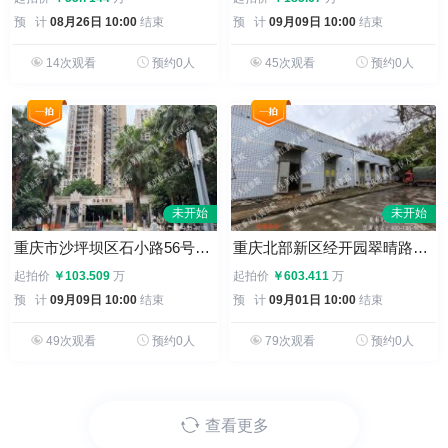
预 计
08月26日 10:00
结束
预 计
09月09日 10:00
结束
14次观看
预约0人
45次观看
预约0人
未开始
未开始
重庆市沙坪坝区石小路56号3幢8-8
重庆北部新区经开园翠晴路2号第4-7幢及地上其他建筑物整体拍卖
起拍价
￥103.509
万
起拍价
￥603.411
万
预 计
09月09日 10:00
结束
预 计
09月01日 10:00
结束
49次观看
预约0人
79次观看
预约0人
查看更多