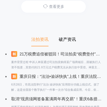
查看更多
法拍资讯
破产资讯
21万税费追偿被驳回！司法拍卖“税费垫付”条款引争议？最高法院一锤定音：司法拍卖公告中的税费垫付条款具有强制约束力！
案件背景过程 申诉人神某通过司法拍卖购得某广场商铺后，因被执行人
资不抵债，其垫付的21.9万元过户税费无法从执行款中受偿。神某主张
该笔费用应优先于抵押权人受偿，但两审法院均驳回其诉求。案件最终
重庆日报：“法治•渝诉快执”上线！重庆法院率先建成全国首个数字执行“一件事一次办”综合集成应用
经最高人民法院审查，裁定维持原判。 争议焦点 司法拍卖公告中"垫付
税费不得从本次成交款受偿"条款是否有效？ 买受人能否突破合同约定
6月28日，市高法院举行“法治·渝诉快执”应用部分功能上线仪式。据了
主张税费优先受偿？ 税费承担条款是否违反公平原则？
解，这是全国首个数字执行“一件事一次办”综合集成应用。今后，依托
该应用平台，当事人可以通过“渝快办”申请网上立案等诉讼业务；执行
取消“现房须网签备案满两年再交易”！重庆6条措施支持刚性和改善性购房需求
办案人员可通过办案端在线处理被执行人信息查证，涉执财产集约网络
查控等事务，实现移动办案。
想要买房的朋友们 好消息来啦！ 为更好满足居民刚性 和改善性住房需