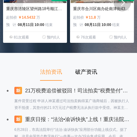
重庆市涪陵区望州路18号顺江花园听江苑H幢3-7-2房屋及室内可移动家具家电
重庆市合川区南办处南津街430号2幢1单元7-4（渝丰小区）
起拍价
￥14.5432
万
起拍价
￥11.8
万
预 计
08月11日 10:00
结束
预 计
08月11日 10:00
结束
81次观看
预约0人
76次观看
预约0人
法拍资讯
破产资讯
21万税费追偿被驳回！司法拍卖“税费垫付”条款引争议？最高法院一锤定音：司法拍卖公告中的税费垫付条款具有强制约束力！
案件背景过程 申诉人神某通过司法拍卖购得某广场商铺后，因被执行人
资不抵债，其垫付的21.9万元过户税费无法从执行款中受偿。神某主张
该笔费用应优先于抵押权人受偿，但两审法院均驳回其诉求。案件最终
重庆日报：“法治•渝诉快执”上线！重庆法院率先建成全国首个数字执行“一件事一次办”综合集成应用
经最高人民法院审查，裁定维持原判。 争议焦点 司法拍卖公告中"垫付
税费不得从本次成交款受偿"条款是否有效？ 买受人能否突破合同约定
6月28日，市高法院举行“法治·渝诉快执”应用部分功能上线仪式。据了
主张税费优先受偿？ 税费承担条款是否违反公平原则？
解，这是全国首个数字执行“一件事一次办”综合集成应用。今后，依托