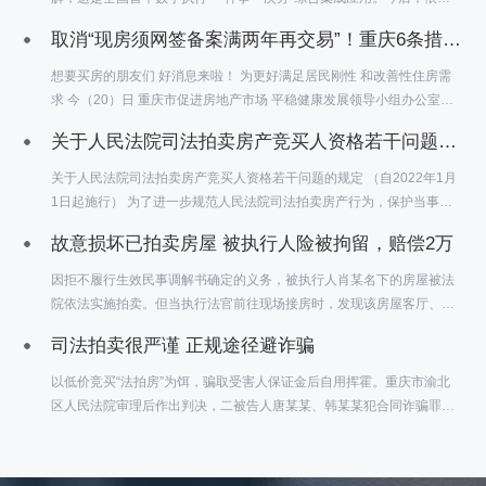
该应用平台，当事人可以通过“渝快办”申请网上立案等诉讼业务；执行
取消“现房须网签备案满两年再交易”！重庆6条措施支持刚性和改善性购房需求
办案人员可通过办案端在线处理被执行人信息查证，涉执财产集约网络
查控等事务，实现移动办案。
想要买房的朋友们 好消息来啦！ 为更好满足居民刚性 和改善性住房需
求 今（20）日 重庆市促进房地产市场 平稳健康发展领导小组办公室发
布 《关于支持刚性和改善性购房需求的通知》 （以下简称《通知》）
关于人民法院司法拍卖房产竞买人资格若干问题的规定
《通知》主要包括 优化现房再交易管理政策等6条措施 具体如下
关于人民法院司法拍卖房产竞买人资格若干问题的规定 （自2022年1月
1日起施行） 为了进一步规范人民法院司法拍卖房产行为，保护当事人
合法权益，维护社会和经济秩序，依照《中华人民共和国民法典》《中
故意损坏已拍卖房屋 被执行人险被拘留，赔偿2万
华人民共和国民事诉讼法》等法律规定，结合司法实践，制定本规定。
因拒不履行生效民事调解书确定的义务，被执行人肖某名下的房屋被法
院依法实施拍卖。但当执行法官前往现场接房时，发现该房屋客厅、厨
房等多处均受到肖某人为破坏，导致房屋买受人刘某拒绝接房。因“以暴
司法拍卖很严谨 正规途径避诈骗
力、威胁或者其他方法阻碍司法工作人员执行职务”，根据民事诉讼法相
关规定，大渡口法院决定对肖某拘留15日，坚决维护司法权威和买受人
以低价竞买“法拍房”为饵，骗取受害人保证金后自用挥霍。重庆市渝北
的合法权益。
区人民法院审理后作出判决，二被告人唐某某、韩某某犯合同诈骗罪，
分别被判处有期徒刑十四年和八年六个月。近日，重庆市第一中级人民
法院对该合同诈骗案作出终审裁定，驳回上诉，维持原判。