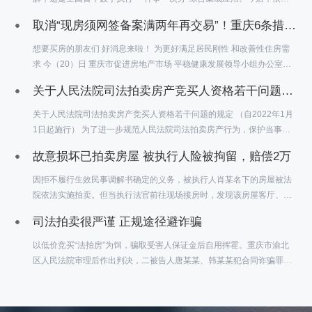
该应用平台，当事人可以通过“渝快办”申请网上立案等诉讼业务；执行
取消“现房须网签备案满两年再交易”！重庆6条措施支持刚性和改善性购房需求
办案人员可通过办案端在线处理被执行人信息查证，涉执财产集约网络
查控等事务，实现移动办案。
想要买房的朋友们 好消息来啦！ 为更好满足居民刚性 和改善性住房需
求 今（20）日 重庆市促进房地产市场 平稳健康发展领导小组办公室发
布 《关于支持刚性和改善性购房需求的通知》 （以下简称《通知》）
关于人民法院司法拍卖房产竞买人资格若干问题的规定
《通知》主要包括 优化现房再交易管理政策等6条措施 具体如下
关于人民法院司法拍卖房产竞买人资格若干问题的规定 （自2022年1月
1日起施行） 为了进一步规范人民法院司法拍卖房产行为，保护当事人
合法权益，维护社会和经济秩序，依照《中华人民共和国民法典》《中
故意损坏已拍卖房屋 被执行人险被拘留，赔偿2万
华人民共和国民事诉讼法》等法律规定，结合司法实践，制定本规定。
因拒不履行生效民事调解书确定的义务，被执行人肖某名下的房屋被法
院依法实施拍卖。但当执行法官前往现场接房时，发现该房屋客厅、厨
房等多处均受到肖某人为破坏，导致房屋买受人刘某拒绝接房。因“以暴
司法拍卖很严谨 正规途径避诈骗
力、威胁或者其他方法阻碍司法工作人员执行职务”，根据民事诉讼法相
关规定，大渡口法院决定对肖某拘留15日，坚决维护司法权威和买受人
以低价竞买“法拍房”为饵，骗取受害人保证金后自用挥霍。重庆市渝北
的合法权益。
区人民法院审理后作出判决，二被告人唐某某、韩某某犯合同诈骗罪，
分别被判处有期徒刑十四年和八年六个月。近日，重庆市第一中级人民
法院对该合同诈骗案作出终审裁定，驳回上诉，维持原判。