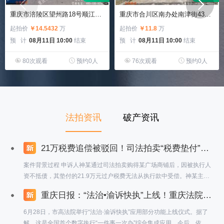
重庆市涪陵区望州路18号顺江花园听江苑H幢3-7-2房屋及室内可移动家具家电
重庆市合川区南办处南津街430号2幢1单元7-4（渝丰小区）
起拍价
￥14.5432
万
起拍价
￥11.8
万
预 计
08月11日 10:00
结束
预 计
08月11日 10:00
结束
80次观看
预约0人
76次观看
预约0人
法拍资讯
破产资讯
21万税费追偿被驳回！司法拍卖“税费垫付”条款引争议？最高法院一锤定音：司法拍卖公告中的税费垫付条款具有强制约束力！
案件背景过程 申诉人神某通过司法拍卖购得某广场商铺后，因被执行人
资不抵债，其垫付的21.9万元过户税费无法从执行款中受偿。神某主张
该笔费用应优先于抵押权人受偿，但两审法院均驳回其诉求。案件最终
重庆日报：“法治•渝诉快执”上线！重庆法院率先建成全国首个数字执行“一件事一次办”综合集成应用
经最高人民法院审查，裁定维持原判。 争议焦点 司法拍卖公告中"垫付
税费不得从本次成交款受偿"条款是否有效？ 买受人能否突破合同约定
6月28日，市高法院举行“法治·渝诉快执”应用部分功能上线仪式。据了
主张税费优先受偿？ 税费承担条款是否违反公平原则？
解，这是全国首个数字执行“一件事一次办”综合集成应用。今后，依托